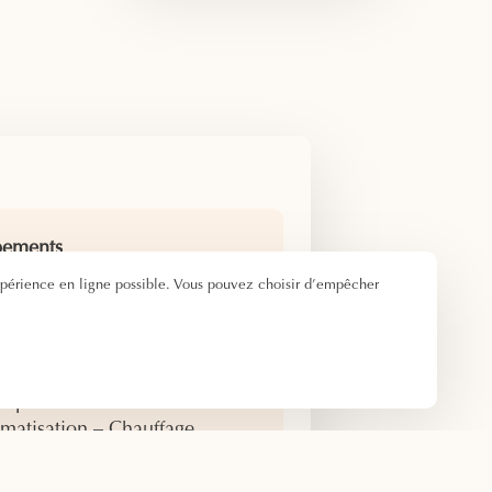
pements
xpérience en ligne possible. Vous pouvez choisir d’empêcher
t double Queen Size
uche à l’italienne
oduits d’accueil – Sèche-
eveux
nquette – Bureau
imatisation – Chauffage
lévision – Connexion WIFI