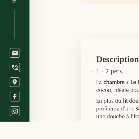
Description
1 - 2 pers.
La
chambre « Le G
cocon, idéale pou
En plus du
lit do
profiterez d’une
s
une douche à l’ita
sèche-cheveux et 
D’autres éléments