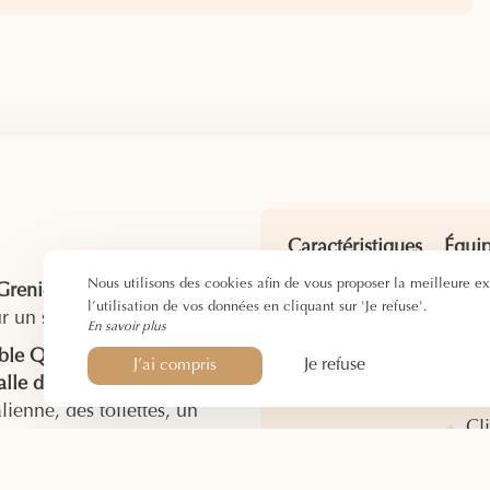
Caractéristiques
Équi
Nous utilisons des cookies afin de vous proposer la meilleure e
30m²
Li
renier »
est un véritable
l’utilisation de vos données en cliquant sur 'Je refuse'.
2ème étage
Do
r un séjour à deux.
En savoir plus
2 personnes
Pr
uble Queen Size
, vous
Je refuse
J’ai compris
ch
alle de bain privative
, avec
Ba
lienne, des toilettes, un
Cl
des produits d’accueil.
Té
 viendront compléter votre