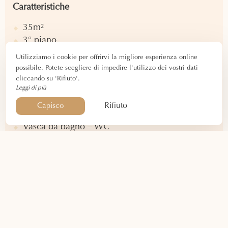
Caratteristiche
35m²
3° piano
2 persone
Utilizziamo i cookie per offrirvi la migliore esperienza online
Vista sul giardino
possibile. Potete scegliere di impedire l'utilizzo dei vostri dati
cliccando su 'Rifiuto'.
Leggi di più
Attrezzatura
Rifiuto
Capisco
Letto matrimoniale queen size
Vasca da bagno – WC
Prodotti di benvenuto – Asciugacapelli
Ufficio – Spogliatoio
Aria condizionata – Riscaldamento
Televisione – Connessione WIFI