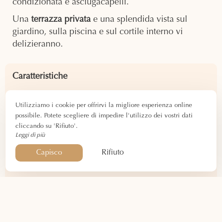
condizionata e asciugacapelli.
Una
terrazza privata
e una splendida vista sul
giardino, sulla piscina e sul cortile interno vi
delizieranno.
Caratteristiche
40 mq
Utilizziamo i cookie per offrirvi la migliore esperienza online
4 persone
possibile. Potete scegliere di impedire l'utilizzo dei vostri dati
Su due livelli – Zona lounge
cliccando su 'Rifiuto'.
Vista sulla piscina, sul giardino e sul cortile
Leggi di più
interno
Rifiuto
Capisco
Terrazza privata
Attrezzatura
2 letti matrimoniali
Vasca da bagno e doccia